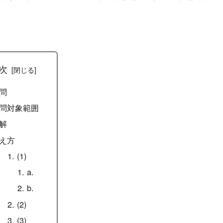
次
問
問対象範囲
解
え方
(1)
a.
b.
(2)
(3)