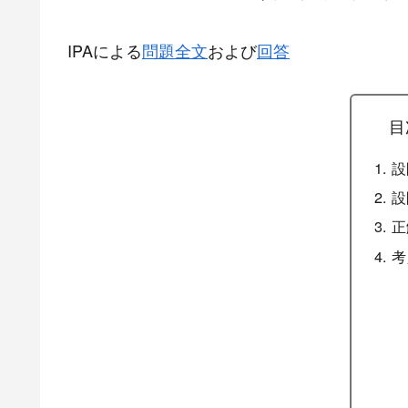
IPAによる
問題全文
および
回答
目
設
設
正
考