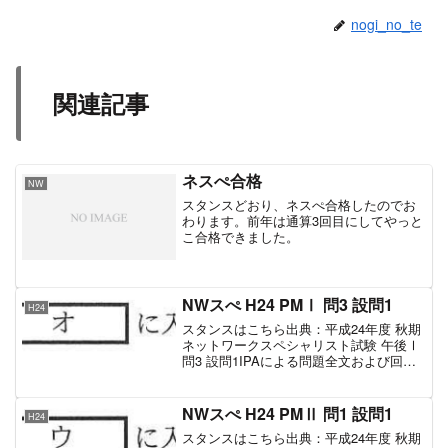
nogi_no_te
関連記事
ネスぺ合格
NW
スタンスどおり、ネスぺ合格したのでお
わります。前年は通算3回目にしてやっと
こ合格できました。
NWスぺ H24 PMⅠ 問3 設問1
H24
スタンスはこちら出典：平成24年度 秋期
ネットワークスペシャリスト試験 午後Ⅰ
問3 設問1IPAによる問題全文および回答
設問正解考え方アIEEE802.11nで使用で
きるチャネルを束ねることによってデー
タ量を増やす技術は、チャネルボンデ...
NWスぺ H24 PMⅡ 問1 設問1
H24
スタンスはこちら出典：平成24年度 秋期