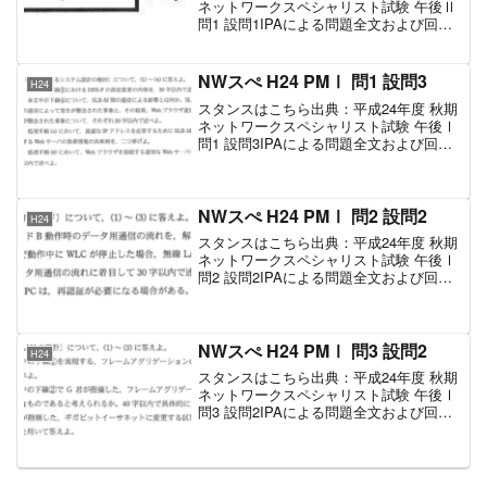
ネットワークスペシャリスト試験 午後Ⅱ
問1 設問1IPAによる問題全文および回答
設問正解考え方アスイッチ内のバッファ
は処理すべきデータを貯める役目を果た
します。バッファにデータが貯められな
NWスぺ H24 PMⅠ 問1 設問3
H24
いとデー...
スタンスはこちら出典：平成24年度 秋期
ネットワークスペシャリスト試験 午後Ⅰ
問1 設問3IPAによる問題全文および回答
設問設問対象範囲正解考え方(1)下線③
は、「DNS-Pの設定を変更し、SLB-Mを
WebサイトのドメインのDNSサー...
NWスぺ H24 PMⅠ 問2 設問2
H24
スタンスはこちら出典：平成24年度 秋期
ネットワークスペシャリスト試験 午後Ⅰ
問2 設問2IPAによる問題全文および回答
設問設問対象範囲正解考え方(1)モードA
は、図3の流れを図1上で表すと以下のよ
うになります。モードBは、トンネルを
使...
NWスぺ H24 PMⅠ 問3 設問2
H24
スタンスはこちら出典：平成24年度 秋期
ネットワークスペシャリスト試験 午後Ⅰ
問3 設問2IPAによる問題全文および回答
設問設問対象範囲正解考え方(1)フレーム
アグリゲーションを知っていれば回答可
能ですが、知らなくてもアグリゲーショ
ン(...