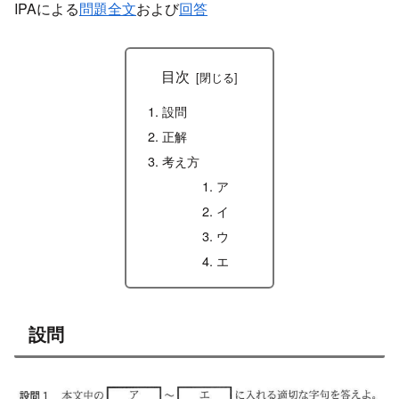
IPAによる
問題全文
および
回答
目次
設問
正解
考え方
ア
イ
ウ
エ
設問