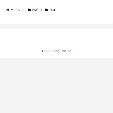
ホーム
NW
H24
nogi_no_log
© 2022 nogi_no_te.