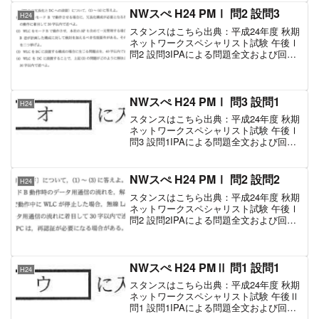
NWスぺ H24 PMⅠ 問2 設問3
H24
スタンスはこちら出典：平成24年度 秋期
ネットワークスペシャリスト試験 午後Ⅰ
問2 設問3IPAによる問題全文および回答
設問設問対象範囲正解考え方(1)設問2の
(1)より、モードBはデータ用通信も含め
た通信がWLCを経由するようになりま...
NWスぺ H24 PMⅠ 問3 設問1
H24
スタンスはこちら出典：平成24年度 秋期
ネットワークスペシャリスト試験 午後Ⅰ
問3 設問1IPAによる問題全文および回答
設問正解考え方アIEEE802.11nで使用で
きるチャネルを束ねることによってデー
タ量を増やす技術は、チャネルボンデ...
NWスぺ H24 PMⅠ 問2 設問2
H24
スタンスはこちら出典：平成24年度 秋期
ネットワークスペシャリスト試験 午後Ⅰ
問2 設問2IPAによる問題全文および回答
設問設問対象範囲正解考え方(1)モードA
は、図3の流れを図1上で表すと以下のよ
うになります。モードBは、トンネルを
使...
NWスぺ H24 PMⅡ 問1 設問1
H24
スタンスはこちら出典：平成24年度 秋期
ネットワークスペシャリスト試験 午後Ⅱ
問1 設問1IPAによる問題全文および回答
設問正解考え方アスイッチ内のバッファ