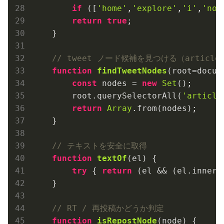
if
 ([
'home'
,
'explore'
,
'i'
,
'not
return
true
;

    }

// tweet ノード候補を見つける（article, [d
function
findTweetNodes
(
root=docum
const
 nodes = 
new
Set
();

        root.querySelectorAll(
'article
return
Array
.from(nodes);

    }

// テキストを安全に取得
function
textOf
(
el
) 
{

try
 { 
return
 (el && (el.innerT
    }

// RT / 再投稿かどうか判定
function
isRepostNode
(
node
) 
{
