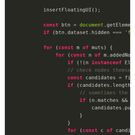
        insertFloatingUI();

const
 btn = 
document
.getElemen
if
 (btn.dataset.hidden === 
'fa
for
 (
const
 m 
of
 muts) {

for
 (
const
 n 
of
 m.addedNode
if
 (!(n 
instanceof
 Ele
// check nodes themsel
const
 candidates = fin
if
 (candidates.length 
// sometimes the d
if
 (n.matches && (
                        candidates.push
                    }

                }

for
 (
const
 c 
of
 candid