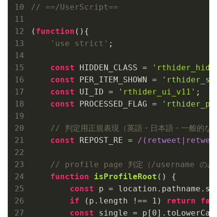
// ==/UserScript==
(
function
(
)
    'use strict'
;

const
 HIDDEN_CLASS = 
'rthider_hidd
const
 PER_ITEM_SHOWN = 
'rthider_sh
const
 UI_ID = 
'rthider_ui_v11'
;

const
 PROCESSED_FLAG = 
'rthider_pr
// 判定用正規表現（英語・日本語・一般的な
const
 REPOST_RE = 
/(retweet|retw
// profile page 判定（/username の
function
isProfileRoot
(
) 
{

const
 p = location.pathname.sp
if
 (p.length !== 
1
) 
return
fal
const
 single = p[
0
].toLowerCase