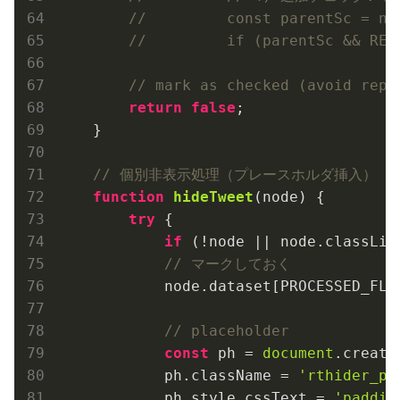
//         const parentSc = no
//         if (parentSc && REP
// mark as checked (avoid repr
return
false
;

    }

// 個別非表示処理（プレースホルダ挿入）
function
hideTweet
(
node
) 
{

try
 {

if
 (!node || node.classLis
// マークしておく
            node.dataset[PROCESSED_FLA
// placeholder
const
 ph = 
document
.create
            ph.className = 
'rthider_pl
            ph.style.cssText = 
'paddin