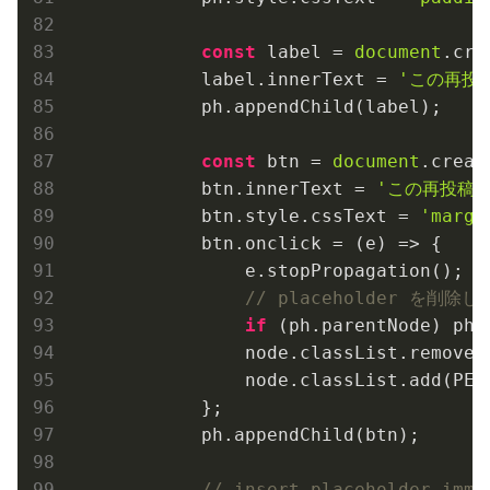
const
 label = 
document
.cre
            label.innerText = 
'この再投
            ph.appendChild(label);

const
 btn = 
document
.creat
            btn.innerText = 
'この再投稿を
            btn.style.cssText = 
'margi
            btn.onclick = 
(
e
) =>
 {

                e.stopPropagation();

// placeholder を削除し
if
 (ph.parentNode) ph.
                node.classList.remove(H
                node.classList.add(PER_
            };

            ph.appendChild(btn);

// insert placeholder imme