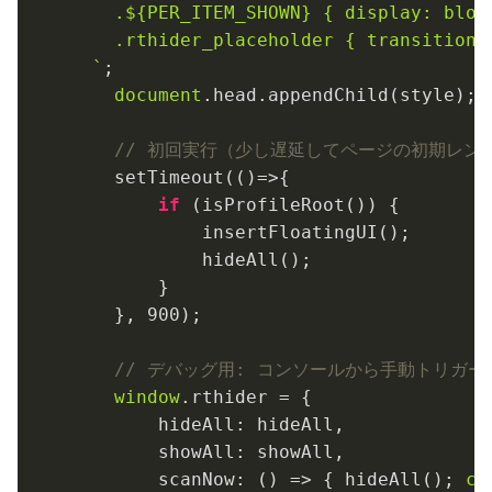
    .
${PER_ITEM_SHOWN}
 { display: bloc
    .rthider_placeholder { transition: 
  `
;

document
.head.appendChild(style);

// 初回実行（少し遅延してページの初期レン
    setTimeout(
()
=>
{

if
 (isProfileRoot()) {

            insertFloatingUI();

            hideAll();

        }

    }, 
900
);

// デバッグ用: コンソールから手動トリガー
window
.rthider = {

hideAll
: hideAll,

showAll
: showAll,

scanNow
: 
()
 =>
 { hideAll(); 
co