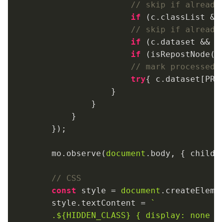
// skip if already
if
 (c.classList &&
// skip if already
if
 (c.dataset && c
if
 (isRepostNode(c
// mark processed
try
{ c.dataset[PRO
                }

            }

        }

    });

    mo.observe(
document
.body, { 
childL
// CSS
const
 style = 
document
.createEleme
    style.textContent = 
`

    .
${HIDDEN_CLASS}
 { display: none !i