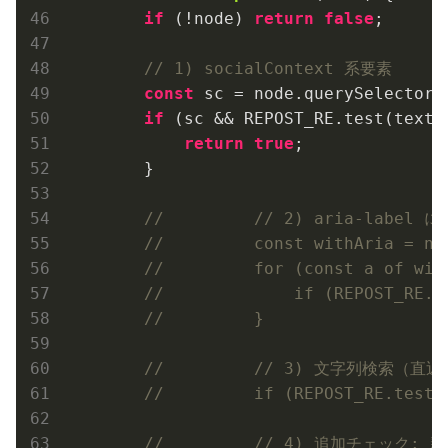
if
 (!node) 
return
false
;

// 1) socialContext 系要素
const
 sc = node.querySelector(
if
 (sc && REPOST_RE.test(textOf
return
true
;

        }

//         // 2) aria-labe
//         const withAria = no
//         for (const a of wit
//             if (REPOST_RE.t
//         }
//         // 3) 文字列検索（直近
//         if (REPOST_RE.test(
//         // 4) 追加チェック: 