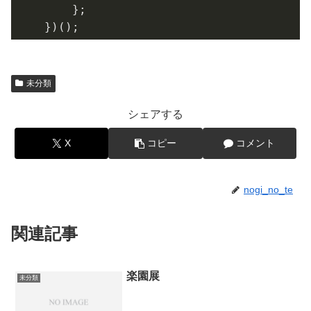
    };

})();
未分類
シェアする
X
コピー
コメント
nogi_no_te
関連記事
楽園展
未分類