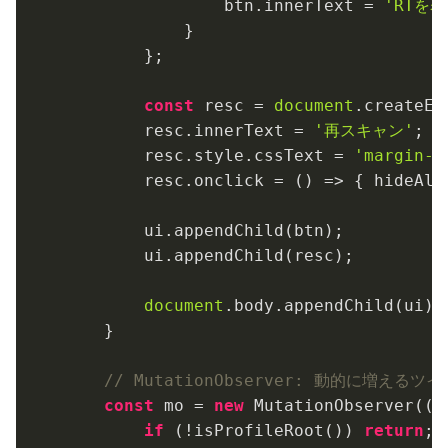
                btn.innerText = 
'RTを表
            }

        };

const
 resc = 
document
.createEl
        resc.innerText = 
'再スキャン'
;

        resc.style.cssText = 
'margin-l
        resc.onclick = 
()
 =>
 { hideAll(
        ui.appendChild(btn);

        ui.appendChild(resc);

document
.body.appendChild(ui);

    }

// MutationObserver: 動的に増え
const
 mo = 
new
 MutationObserver(
(
m
if
 (!isProfileRoot()) 
return
;
