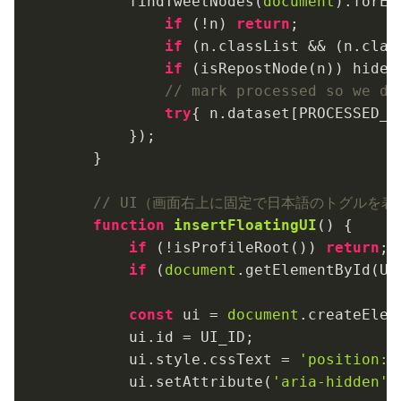
        findTweetNodes(
document
).forEa
if
 (!n) 
return
;

if
 (n.classList && (n.clas
if
 (isRepostNode(n)) hideTw
// mark processed so we do
try
{ n.dataset[PROCESSED_F
        });

    }

// UI（画面右上に固定で日本語のトグルを表
function
insertFloatingUI
(
) 
{

if
 (!isProfileRoot()) 
return
;

if
 (
document
.getElementById(UI
const
 ui = 
document
.createElem
        ui.id = UI_ID;

        ui.style.cssText = 
'position:f
        ui.setAttribute(
'aria-hidden'
,