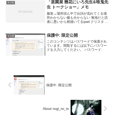
でした...
「楽園展 幾花にいろ先生&唯鬼先
未分類
生 トークショー」メモ
服装→場所頭ん中で台詞が流れてくる場
所わからない服も分からない 無地だと読
者に悪いから柄描いてるipad クリスタ パ
ース定規液タブ アナログのほうがいい２
年前のコミティアでスカウト 会場前にお
じいさん（飯田さん）が来ていたもとも
保護中: 限定公開
未分類
とまんが描...
このコンテンツはパスワードで保護され
ています。閲覧するには以下にパスワー
ドを入力してください。 パスワード:
保護中: 限定公開
About nogi_no_te