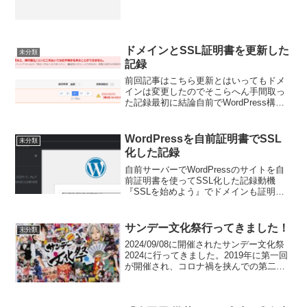
ドメインとSSL証明書を更新した
未分類
記録
前回記事はこちら更新とはいってもドメ
インは変更したのでそこらへん手間取っ
た記録最初に結論自前でWordPress構築
して、URL変えたいのに設定画面入れな
くなっちゃた人は、DB直でURL変更しま
しょうやったことドメイン更新証明書更
WordPressを自前証明書でSSL
未分類
新（変更）...
化した記録
自前サーバーでWordPressのサイトを自
前証明書を使ってSSL化した記録動機
『SSLを始めよう』でドメインも証明書
も買ったけど、実質1か月ぐらいしか使わ
なかったnginxのサイトも空っぽだ
し、、、なんかもったいないWordPress
サンデー文化祭行ってきました！
未分類
入れ...
2024/09/08に開催されたサンデー文化祭
2024に行ってきました。2019年に第一回
が開催され、コロナ禍を挟んでの第二回
ということでした。前回の第一回はまだ
シブヤニアファミリー始まってなかった
ので開催されていること自体知りません