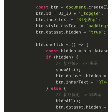
const
 btn = 
document
.createEle
        btn.id = UI_ID + 
'_toggle'
;

        btn.innerText = 
'RTを表示'
;

        btn.style.cssText = 
'padding:6
        btn.dataset.hidden = 
'true'
;

        btn.onclick = 
()
 =>
 {

const
 hidden = btn.dataset
if
 (hidden) {

// 切り替え -> 表示
                showAll();

                btn.dataset.hidden = 
'
                btn.innerText = 
'RTを
            } 
else
 {

// 切り替え -> 非表示
                hideAll();

                btn.dataset.hidden = 
'