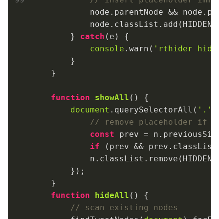
            node.parentNode && node.pa
            node.classList.add(HIDDEN_C
        } 
catch
(e) {

console
.warn(
'rthider hide
        }

    }

function
showAll
(
) 
{

document
.querySelectorAll(
'.'
 
// remove placeholder if p
const
 prev = n.previousSibl
if
 (prev && prev.classList
            n.classList.remove(HIDDEN_C
        });

    }

function
hideAll
(
) 
{

// scan existing nodes