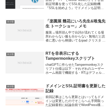
前証明書を使ってSSL化した記録動機
『SSLを始めよう』でドメインも証明書
も買ったけど、実質1か月ぐらいしか使わ
なかったnginxのサイトも空っぽだ
し、、、なんかもったいないWordPress
「楽園展 幾花にいろ先生&唯鬼先
未分類
入れ...
生 トークショー」メモ
服装→場所頭ん中で台詞が流れてくる場
所わからない服も分からない 無地だと読
者に悪いから柄描いてるipad クリスタ パ
ース定規液タブ アナログのほうがいい２
年前のコミティアでスカウト 会場前にお
じいさん（飯田さん）が来ていたもとも
RTを非表示にする
未分類
とまんが描...
Tampermonkeyスクリプト
chatGPTに作らせたTampermonkeyスク
リプト仕様は以下・それぞれのユーザー
ホーム画面で機能する・RTはデフォルト
隠す・RT隠す/表示するボタンを用意す
る・RT個別に表示することも可能使って
みた画面コードchatGPTの出力を実...
ドメインとSSL証明書を更新した
未分類
記録
前回記事はこちら更新とはいってもドメ
インは変更したのでそこらへん手間取っ
た記録最初に結論自前でWordPress構築
して、URL変えたいのに設定画面入れな