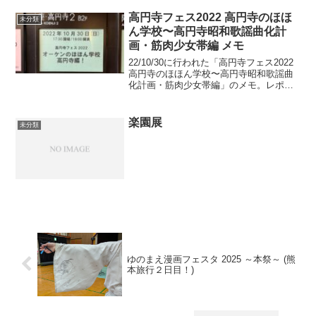
くなっちゃた人は、DB直でURL変更しま
しょうやったことドメイン更新証明書更
高円寺フェス2022 高円寺のほほ
未分類
新（変更）...
ん学校〜高円寺昭和歌謡曲化計
画・筋肉少女帯編 メモ
22/10/30に行われた「高円寺フェス2022
高円寺のほほん学校〜高円寺昭和歌謡曲
化計画・筋肉少女帯編」のメモ。レポで
はない。時系列順にかいているけど違う
かも。メモオーケン入場。オーケン「高
円寺フェスでやるのももう10回目ぐら
楽園展
未分類
い。10回...
ゆのまえ漫画フェスタ 2025 ～本祭～ (熊
本旅行２日目！)