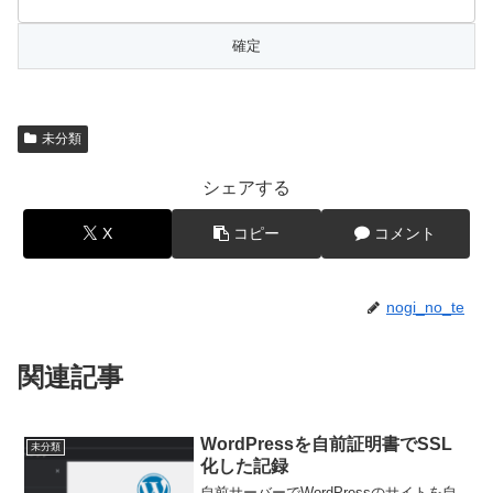
未分類
シェアする
X
コピー
コメント
nogi_no_te
関連記事
WordPressを自前証明書でSSL
未分類
化した記録
自前サーバーでWordPressのサイトを自