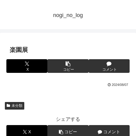
nogi_no_log
楽園展
X
コピー
コメント
2024/08/07
未分類
シェアする
X
コピー
コメント