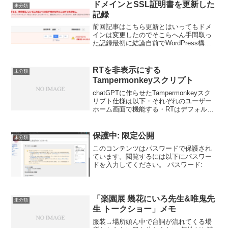
められない。仕事の切り替えに時間がか
ドメインとSSL証明書を更新した
未分類
かる。イラスト仕事の『ま...
記録
前回記事はこちら更新とはいってもドメ
インは変更したのでそこらへん手間取っ
た記録最初に結論自前でWordPress構築
して、URL変えたいのに設定画面入れな
くなっちゃた人は、DB直でURL変更しま
しょうやったことドメイン更新証明書更
RTを非表示にする
未分類
新（変更）...
Tampermonkeyスクリプト
chatGPTに作らせたTampermonkeyスク
リプト仕様は以下・それぞれのユーザー
ホーム画面で機能する・RTはデフォルト
隠す・RT隠す/表示するボタンを用意す
る・RT個別に表示することも可能使って
みた画面コードchatGPTの出力を実...
保護中: 限定公開
未分類
このコンテンツはパスワードで保護され
ています。閲覧するには以下にパスワー
ドを入力してください。 パスワード:
「楽園展 幾花にいろ先生&唯鬼先
未分類
生 トークショー」メモ
服装→場所頭ん中で台詞が流れてくる場