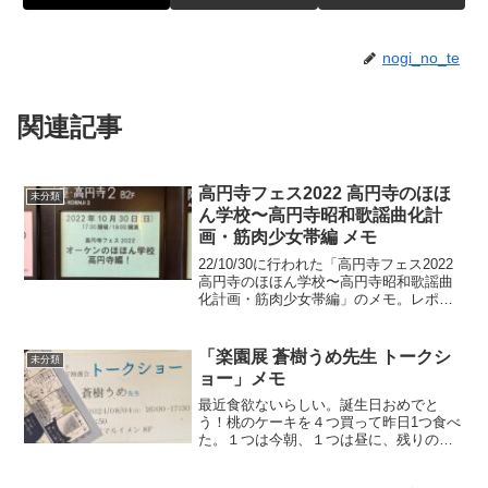
nogi_no_te
関連記事
高円寺フェス2022 高円寺のほほ
未分類
ん学校〜高円寺昭和歌謡曲化計
画・筋肉少女帯編 メモ
22/10/30に行われた「高円寺フェス2022
高円寺のほほん学校〜高円寺昭和歌謡曲
化計画・筋肉少女帯編」のメモ。レポで
はない。時系列順にかいているけど違う
かも。メモオーケン入場。オーケン「高
円寺フェスでやるのももう10回目ぐら
「楽園展 蒼樹うめ先生 トークシ
未分類
い。10回...
ョー」メモ
最近食欲ないらしい。誕生日おめでと
う！桃のケーキを４つ買って昨日1つ食べ
た。１つは今朝、１つは昼に、残りの１
つは明日の朝食べる予定。『ひだまり』
と『微熱空間』は深く潜らないと描き進