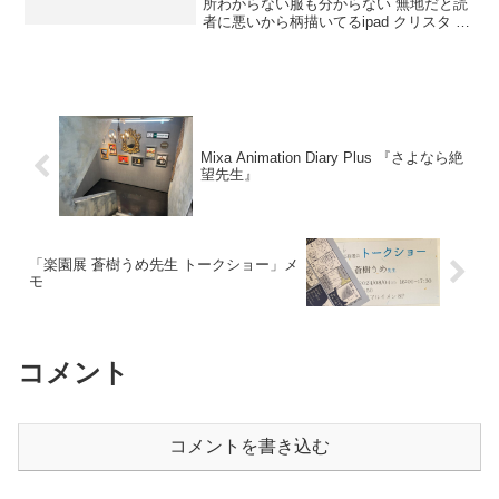
所わからない服も分からない 無地だと読
者に悪いから柄描いてるipad クリスタ パ
ース定規液タブ アナログのほうがいい２
年前のコミティアでスカウト 会場前にお
じいさん（飯田さん）が来ていたもとも
とまんが描...
Mixa Animation Diary Plus 『さよなら絶
望先生』
「楽園展 蒼樹うめ先生 トークショー」メ
モ
コメント
コメントを書き込む