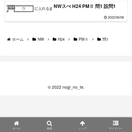
NWスぺ H24 PMⅡ 問1 設問1
H24
2022/06/08
ホーム
NW
H24
PMⅡ
問1
nogi_no_log
© 2022 nogi_no_te.
ホーム
検索
トップ
サイドバー