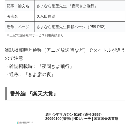
記事・論文名
さよなら絶望先生 『夜間きよ飛行』
著者名
久米田康治
巻号、ページ
さよなら絶望先生掲載ページ（P59-P62）
※上記で遠隔複写サービス利用実績あり
雑誌掲載時と通称（アニメ放送時など）でタイトルが違う
ので注意
・雑誌掲載時：『夜間きよ飛行』
・通称：『きよ彦の夜』
番外編 『楽天大賞』
週刊少年マガジン 51(6) (通号 2999)
20090100(増刊) | NDLサーチ | 国立国会図書館