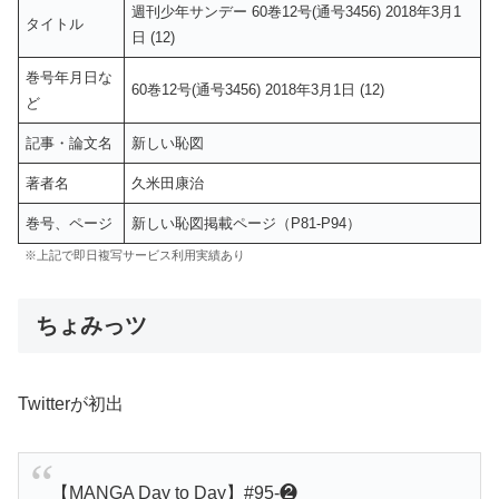
週刊少年サンデー 60巻12号(通号3456) 2018年3月1
タイトル
日 (12)
巻号年月日な
60巻12号(通号3456) 2018年3月1日 (12)
ど
記事・論文名
新しい恥図
著者名
久米田康治
巻号、ページ
新しい恥図掲載ページ（P81-P94）
※上記で即日複写サービス利用実績あり
ちょみっツ
Twitterが初出
【MANGA Day to Day】#95-❷