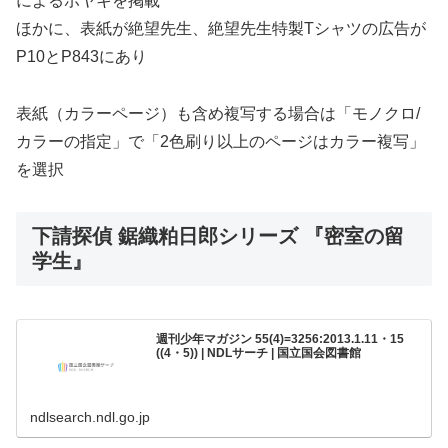
によるボヤキを掲載
ほかに、表紙が絶望先生、絶望先生特製Tシャツの広告が
P10とP843にあり
表紙（カラーページ）も含め複写する場合は「モノクロ/
カラーの指定」で「2色刷り以上のページはカラー複写」
を選択
下請探偵 鋸織粕日郎シリーズ 『密室の留
学生』
週刊少年マガジン 55(4)=3256:2013.1.11・15
((4・5)) | NDLサーチ | 国立国会図書館
ndlsearch.ndl.go.jp