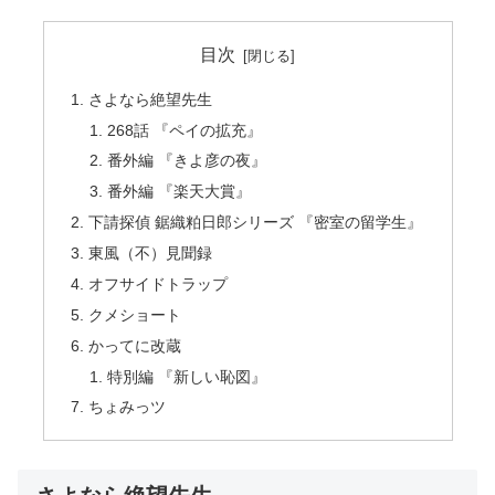
目次
さよなら絶望先生
268話 『ペイの拡充』
番外編 『きよ彦の夜』
番外編 『楽天大賞』
下請探偵 鋸織粕日郎シリーズ 『密室の留学生』
東風（不）見聞録
オフサイドトラップ
クメショート
かってに改蔵
特別編 『新しい恥図』
ちょみっツ