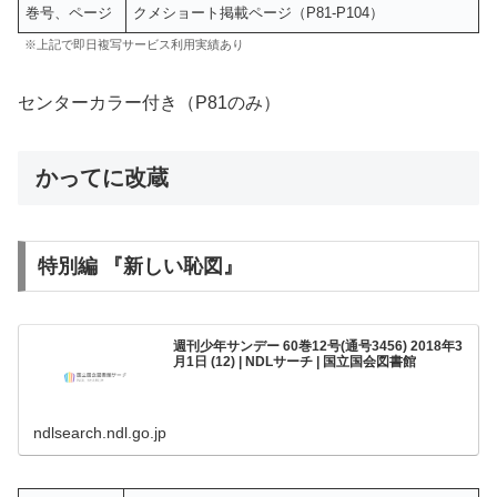
巻号、ページ
クメショート掲載ページ（P81-P104）
※上記で即日複写サービス利用実績あり
センターカラー付き（P81のみ）
かってに改蔵
特別編 『新しい恥図』
週刊少年サンデー 60巻12号(通号3456) 2018年3
月1日 (12) | NDLサーチ | 国立国会図書館
ndlsearch.ndl.go.jp