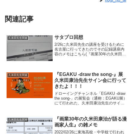
関連記事
サタプロ回想
久米田先生関連
2/26に久米田先生の講座を受けるために
名古屋に行ってきたのでその記録講座内
容のメモはこちら(『画業30年の久米田康
治が語る漫画家人生』の雑メモ)1/12TL見
てたらサタプロで久米田先生が講座をす
るという情報を入手。どうせ当たらない
だろうし...
『EGAKU -draw the song-』展
久米田先生関連
久米田康治先生サイン会に行って
きたよ！！！
ドローイングチャンネル「EGAKU -draw
the song-」の展覧会（通称：EGAKU展）
にて行われた、久米田康治先生のサイン
会に行ってきました。サイン会当日、お
よびサイン会の前後に行ってきた記録に
なります。EGAKU展公式HP：ド...
『画業30年の久米田康治が語る漫
久米田先生関連
画家人生』の雑メモ
2022/02/26に東海高校・中学校で行われ