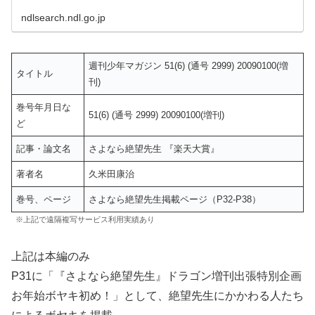
ndlsearch.ndl.go.jp
週刊少年マガジン 51(6) (通号 2999) 20090100(増
タイトル
刊)
巻号年月日な
51(6) (通号 2999) 20090100(増刊)
ど
記事・論文名
さよなら絶望先生 『楽天大賞』
著者名
久米田康治
巻号、ページ
さよなら絶望先生掲載ページ（P32-P38）
※上記で遠隔複写サービス利用実績あり
上記は本編のみ
P31に「『さよなら絶望先生』ドラゴン増刊出張特別企画
お年始ボヤキ初め！」として、絶望先生にかかわる人たち