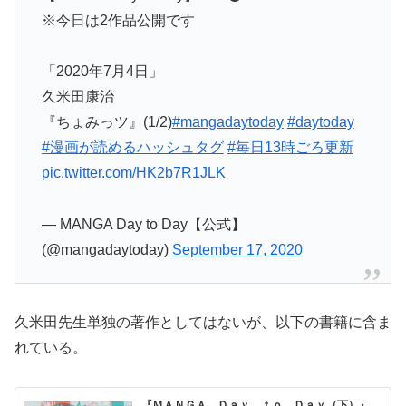
※今日は2作品公開です
「2020年7月4日」
久米田康治
『ちょみっツ』(1/2)
#mangadaytoday
#daytoday
#漫画が読めるハッシュタグ
#毎日13時ごろ更新
pic.twitter.com/HK2b7R1JLK
— MANGA Day to Day【公式】
(@mangadaytoday)
September 17, 2020
久米田先生単独の著作としてはないが、以下の書籍に含ま
れている。
『ＭＡＮＧＡ Ｄａｙ ｔｏ Ｄａｙ（下）』