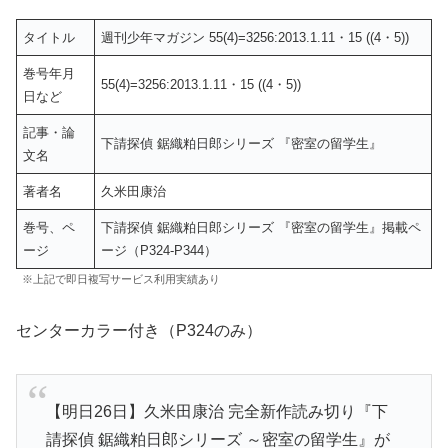
タイトル
週刊少年マガジン 55(4)=3256:2013.1.11・15 ((4・5))
巻号年月
55(4)=3256:2013.1.11・15 ((4・5))
日など
記事・論
下請探偵 鋸織粕日郎シリーズ 『密室の留学生』
文名
著者名
久米田康治
巻号、ペ
下請探偵 鋸織粕日郎シリーズ 『密室の留学生』掲載ペ
ージ
ージ（P324-P344）
※上記で即日複写サービス利用実績あり
センターカラー付き（P324のみ）
【明日26日】久米田康治 完全新作読み切り『下
請探偵 鋸織粕日郎シリーズ ～密室の留学生』が