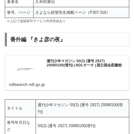
著者名
久米田康治
巻号、ページ
さよなら絶望先生掲載ページ（P307-318）
※上記で遠隔複写サービス利用実績あり
番外編 『きよ彦の夜』
週刊少年マガジン 50(3) (通号 2927)
20080100(増刊) | NDLサーチ | 国立国会図書館
ndlsearch.ndl.go.jp
週刊少年マガジン 50(3) (通号 2927) 20080100(増
タイトル
刊)
巻号年月日な
50(3) (通号 2927) 20080100(増刊)
ど