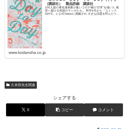
（講談社） 製品詳細 講談社
100人超の著名漫画家が集いコロナ禍の“日常”を描いた 後
世へ届ける奇跡のマンガたち。 昨年6月から「コミック
DAYS」と公式Twitterに掲載され 大きな話題を呼んだリレ
ー連載企画「MANGA Day to Day」。 2020年4月以...
www.kodansha.co.jp
久米田先生関連
シェアする
X
コピー
コメント
nogi_no_te