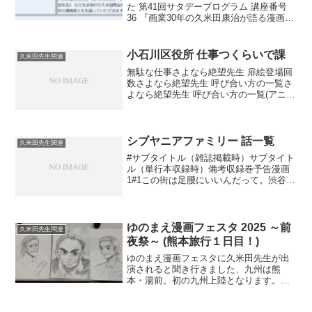
た 第41回サタデープログラム 講座番号
36 『画業30年の久米田康治が語る漫画家
人生』のメモです。思い出しながら書い
ているので発言の前後、その他正しくな
い可能性があります。ごめん。・席は全
小石川区役所 仕事つくらいで課
久米田先生関連
部で...
無駄な仕事さよなら絶望先生 扉絵登場回
数さよなら絶望先生 呼び合い方の一覧さ
よなら絶望先生 呼び合い方の一覧(アニメ
版)さよなら絶望先生 登場話さよなら絶望
先生 ぶちぬき
シブヤニアファミリー 話一覧
久米田先生関連
#サブタイトル（雑誌掲載時）サブタイト
ル（単行本収録時）備考収録巻予告漫画
1#1この街は足腰にいいんだって。渋谷係
小学生現るイッコちゃん、藍ちゃん、鳥
居先生、エルくん、美桜ロスちゃん初登
場イッコちゃん名前判明1#2あつまれ ど
うぶつの むれ...
ゆのまえ漫画フェスタ 2025 ～前
久米田先生関連
夜祭～ (熊本旅行１日目！)
ゆのまえ漫画フェスタに久米田先生が出
演されると聞き行きました、九州は熊
本・湯前。初の九州上陸となります。そ
んな ゆのまえ漫画フェスタ 1日目の記録
です。久米田先生目的の人は前夜祭部分