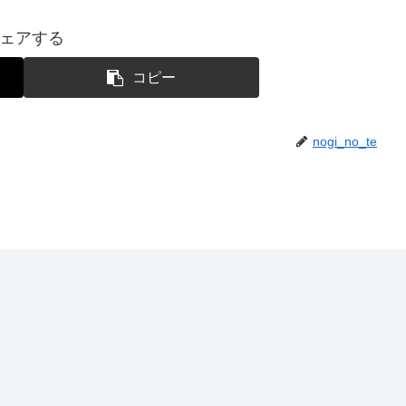
ェアする
コピー
nogi_no_te